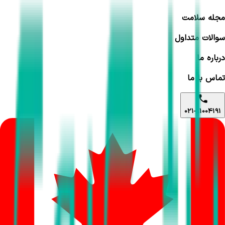
مجله سلامت
سوالات متداول
درباره ما
تماس با ما
021-91004191