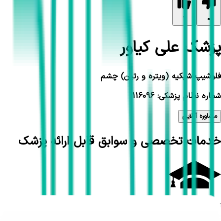
1
0
پزشک علی کیاور
فلوشیپ شبکیه (ویتره و رتین) چشم
شماره نظام پزشکی: 116096
مشاوره آنلاین
خدمات تخصصی و سوابق قابل ارائه پزشک
تحصیلات و سوابق علمی