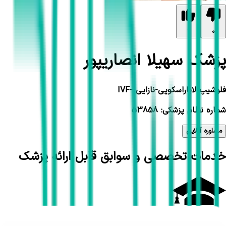
1
0
پزشک سهیلا انصاریپور
فلوشیپ لاپاراسکوپی-نازایی -IVF
شماره نظام پزشکی: 53858
مشاوره آنلاین
خدمات تخصصی و سوابق قابل ارائه پزشک
تحصیلات و سوابق علمی