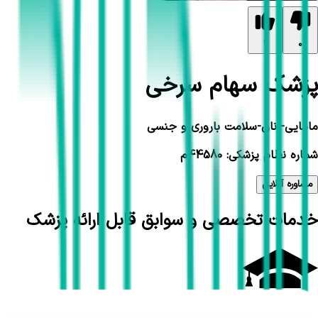
1
0
پزشک سهام سرخی
مامایی-زنان-سلامت باروری و جنسی
شماره نظام پزشکی: 44580م
مشاوره آنلاین
خدمات تخصصی و سوابق قابل ارائه پزشک
تحصیلات و سوابق علمی