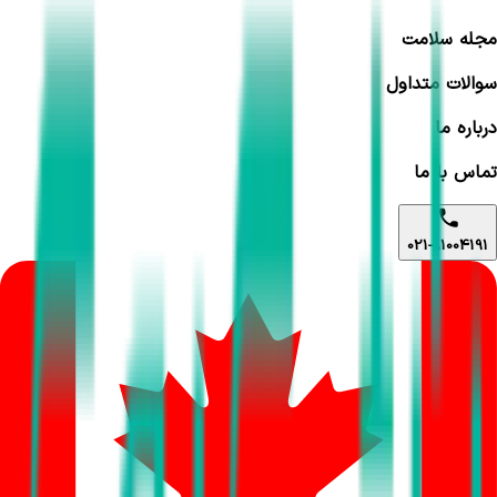
مجله سلامت
سوالات متداول
درباره ما
تماس با ما
021-91004191