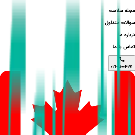
مجله سلامت
سوالات متداول
درباره ما
تماس با ما
021-91004191